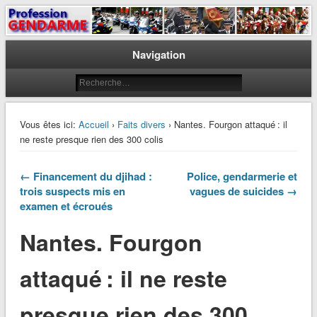
Le journal des gendarmes
Profession Gendarme
Navigation
Vous êtes ici:
Accueil
›
Faits divers
› Nantes. Fourgon attaqué : il
ne reste presque rien des 300 colis
← Financement du djihad :
Police, gendarmerie et
trois suspects mis en
vagues de suicides →
examen et écroués
Nantes. Fourgon
attaqué : il ne reste
presque rien des 300