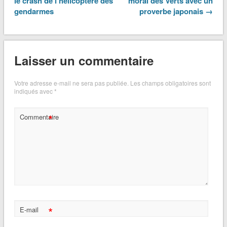
le crash de l’hélicoptère des
moral des Verts avec un
gendarmes
proverbe japonais →
Laisser un commentaire
Votre adresse e-mail ne sera pas publiée.
Les champs obligatoires sont
indiqués avec
*
*
Commentaire
*
E-mail