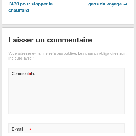
l’A20 pour stopper le
gens du voyage →
chauffard
Laisser un commentaire
Votre adresse e-mail ne sera pas publiée.
Les champs obligatoires sont
indiqués avec
*
*
Commentaire
*
E-mail