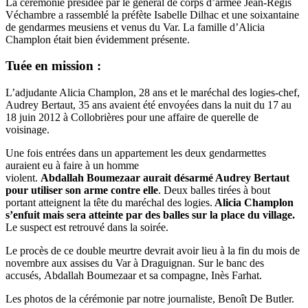
La cérémonie présidée par le général de corps d’armée Jean-Régis
Véchambre a rassemblé la préfète Isabelle Dilhac et une soixantaine
de gendarmes meusiens et venus du Var. La famille d’Alicia
Champlon était bien évidemment présente.
Tuée en mission :
L’adjudante Alicia Champlon, 28 ans et le maréchal des logies-chef,
Audrey Bertaut, 35 ans avaient été envoyées dans la nuit du 17 au
18 juin 2012 à Collobrières pour une affaire de querelle de
voisinage.
Une fois entrées dans un appartement les deux gendarmettes
auraient eu à faire à un homme
violent.
Abdallah Boumezaar aurait désarmé Audrey Bertaut
pour utiliser son arme contre elle
. Deux balles tirées à bout
portant atteignent la tête du maréchal des logies.
Alicia Champlon
s’enfuit mais sera atteinte par des balles sur la place du village.
Le suspect est retrouvé dans la soirée.
Le procès de ce double meurtre devrait avoir lieu à la fin du mois de
novembre aux assises du Var à Draguignan. Sur le banc des
accusés, Abdallah Boumezaar et sa compagne, Inès Farhat.
Les photos de la cérémonie par notre journaliste, Benoît De Butler.