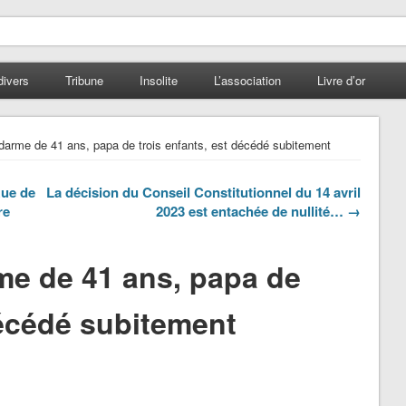
divers
Tribune
Insolite
L’association
Livre d’or
arme de 41 ans, papa de trois enfants, est décédé subitement
Rue de
La décision du Conseil Constitutionnel du 14 avril
re
2023 est entachée de nullité… →
e de 41 ans, papa de
décédé subitement