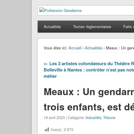
Profession Gendarme
Le journal des gendarmes
Actualités
Textes règlementaires
Faits 
Vous êtes ici:
Accueil
›
Actualités
› Meaux : Un gend
← Les 3 artistes cofondateurs du Théâtre 
Belleville à Nantes : contrôler n’est pas not
métier
Meaux : Un gendarm
trois enfants, est 
19 avril 2023 | Catégorie:
Actualités
,
Tribune
Vue(s) :
2 973