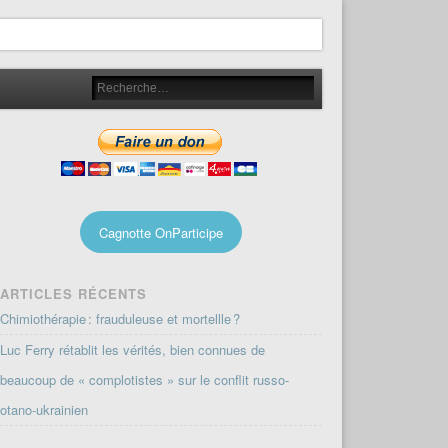
Cagnotte OnParticipe
ARTICLES RÉCENTS
Chimiothérapie : frauduleuse et mortellle ?
Luc Ferry rétablit les vérités, bien connues de
beaucoup de « complotistes » sur le conflit russo-
otano-ukrainien