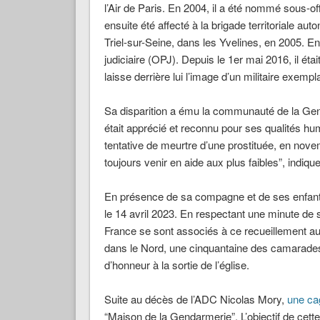
l’Air de Paris. En 2004, il a été nommé sous-of
ensuite été affecté à la brigade territoriale a
Triel-sur-Seine, dans les Yvelines, en 2005. En 
judiciaire (OPJ). Depuis le 1er mai 2016, il ét
laisse derrière lui l’image d’un militaire exempla
Sa disparition a ému la communauté de la Gen
était apprécié et reconnu pour ses qualités hu
tentative de meurtre d’une prostituée, en novem
toujours venir en aide aux plus faibles”, indi
En présence de sa compagne et de ses enfan
le 14 avril 2023. En respectant une minute de
France se sont associés à ce recueillement au 
dans le Nord, une cinquantaine des camarades S
d’honneur à la sortie de l’église.
Suite au décès de l’ADC Nicolas Mory,
une cag
“Maison de la Gendarmerie”. L’objectif de cett