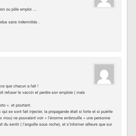
ction ou pôle emploi …
ndus sans indemnités .
n ce que chacun a fait !
t refuser le vaccin et perdre son emploie ( mais
to ». et pourtant.
ui se sont fait injecter, la propagande était si forte et si puérile
aux mou) ne pouvaient voir » l’énorme embrouille » une personne
du sentir ( l’anguille sous roche), et s’informer ailleurs que sur