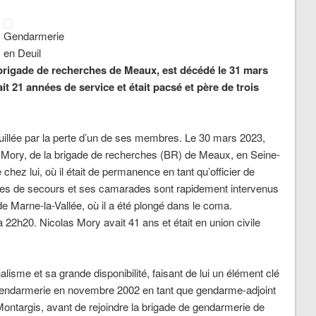
Gendarmerie
en Deuil
a brigade de recherches de Meaux, est décédé le 31 mars
it 21 années de service et était pacsé et père de trois
illée par la perte d’un de ses membres. Le 30 mars 2023,
s Mory, de la brigade de recherches (BR) de Meaux, en Seine-
chez lui, où il était de permanence en tant qu’officier de
vices de secours et ses camarades sont rapidement intervenus
e Marne-la-Vallée, où il a été plongé dans le coma.
22h20. Nicolas Mory avait 41 ans et était en union civile
isme et sa grande disponibilité, faisant de lui un élément clé
a Gendarmerie en novembre 2002 en tant que gendarme-adjoint
Montargis, avant de rejoindre la brigade de gendarmerie de