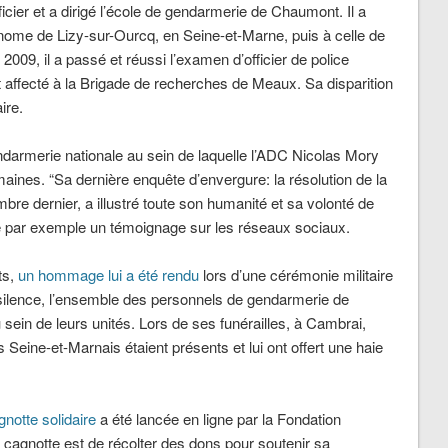
ficier et a dirigé l’école de gendarmerie de Chaumont. Il a
utonome de Lizy-sur-Ourcq, en Seine-et-Marne, puis à celle de
2009, il a passé et réussi l’examen d’officier de police
ait affecté à la Brigade de recherches de Meaux. Sa disparition
ire.
darmerie nationale au sein de laquelle l’ADC Nicolas Mory
maines. “Sa dernière enquête d’envergure: la résolution de la
bre dernier, a illustré toute son humanité et sa volonté de
que par exemple un témoignage sur les réseaux sociaux.
ts,
un hommage lui a été rendu
lors d’une cérémonie militaire
 silence, l’ensemble des personnels de gendarmerie de
sein de leurs unités. Lors de ses funérailles, à Cambrai,
eine-et-Marnais étaient présents et lui ont offert une haie
notte solidaire
a été lancée en ligne par la Fondation
e cagnotte est de récolter des dons pour soutenir sa