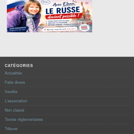
CATÉGORIES
Actualités
Faits divers
Insolite
L'association
Non classé
Textes règlementaires
Tribune