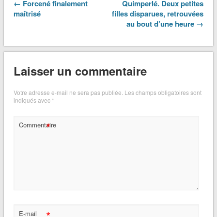
← Forcené finalement
Quimperlé. Deux petites
maîtrisé
filles disparues, retrouvées
au bout d’une heure →
Laisser un commentaire
Votre adresse e-mail ne sera pas publiée.
Les champs obligatoires sont
indiqués avec
*
*
Commentaire
*
E-mail