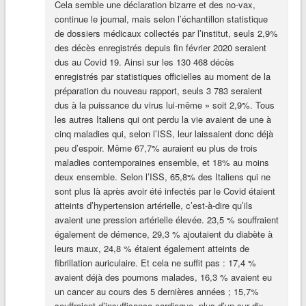
Cela semble une déclaration bizarre et des no-vax,
continue le journal, mais selon l’échantillon statistique
de dossiers médicaux collectés par l’institut, seuls 2,9%
des décès enregistrés depuis fin février 2020 seraient
dus au Covid 19. Ainsi sur les 130 468 décès
enregistrés par statistiques officielles au moment de la
préparation du nouveau rapport, seuls 3 783 seraient
dus à la puissance du virus lui-même » soit 2,9%. Tous
les autres Italiens qui ont perdu la vie avaient de une à
cinq maladies qui, selon l’ISS, leur laissaient donc déjà
peu d’espoir. Même 67,7% auraient eu plus de trois
maladies contemporaines ensemble, et 18% au moins
deux ensemble. Selon l’ISS, 65,8% des Italiens qui ne
sont plus là après avoir été infectés par le Covid étaient
atteints d’hypertension artérielle, c’est-à-dire qu’ils
avaient une pression artérielle élevée. 23,5 % souffraient
également de démence, 29,3 % ajoutaient du diabète à
leurs maux, 24,8 % étaient également atteints de
fibrillation auriculaire. Et cela ne suffit pas : 17,4 %
avaient déjà des poumons malades, 16,3 % avaient eu
un cancer au cours des 5 dernières années ; 15,7%
souffraient d’insuffisance cardiaque, plus d’un sur dix