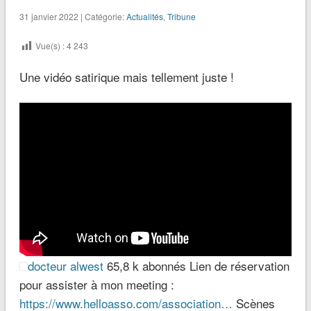
31 janvier 2022 | Catégorie:
Actualités
,
Tribune
Vue(s) :
4 243
Une vidéo satirique mais tellement juste !
docteur alwest
65,8 k abonnés Lien de réservation
pour assister à mon meeting :
https://www.helloasso.com/association…
Scènes