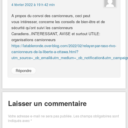
4 février 2022 à 19 h 42 min
A propos du convoi des camionneurs, ceci peut
vous intéresser, concerne les conseils de bien-être et de
sécurité qu’ont suivi les camionneurs
Canadiens..INTERESSANT, AVISE et surtout UTILE:
organisations camionneurs
https://latableronde.over-blog.com/2022/02/relayer-par-raso-rivo-
camionneurs-de-la-liberte-a-ottawa.html?
utm_source=_ob_email&utm_medium=_ob_notification&utm_campaig
Répondre
Laisser un commentaire
Votre adresse e-mail ne sera pas publiée.
Les champs obligatoires sont
indiqués avec
*