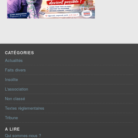
CATÉGORIES
Actualités
Faits divers
Insolite
L'association
Non classé
Textes règlementaires
Tribune
A LIRE
Qui sommes-nous ?