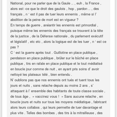
National, pour ne parler que de la Gaule .. , euh , la France ,
alors est -ce que le droit des gaulois , hop , pardon .. , des
français , n ‘ est il pas de tuer leurs ennemis , même si l’
abolition de la peine de mort est en vigueur ?
En temps de guerre , anéantir les ennemis est primordial ,
puisque même les ennemis des français se trouvent à la tête
de la justice , de la Défense nationale , du parlement exécutif
et législatif , etc etc , alors la logique est de les tuer , n ‘ est ce
pas ?
C ‘ est la guerre après tout . Guillotine en place publique ,
pendaison en place publique , brûler sur le bûché en place
publique , tirs en rafale en place publique et le tout médiatisé
en boucle jour comme de nuit , en ayant pris soins d’ avoir
nettoyé les plateaux télé , bien entendu .
N’ oublions pas que nos ennemis ont tués et tuent tous les
jours et nuits , sans relache depuis au moins 2 ans , s’
attaquant à l’ ensemble des habitants de toute classe sociale ,
de tous âge , » vaccinez vous ! » Sans aucune relache , en
boucle jours et nuits sur tous les moyens médiatique , fabricant
alors leurs collabos , qui leurs permette de tuer davantage et
plus vite . Telles des bombes , des tirs à la mitrailleuse , des