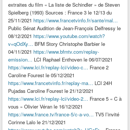
extraites du film « La liste de Schindler » de Steven
Spielberg (1993) Sources : France 3 le 12/13 du
25/11/2021
https://www.francetvinfo.fr/sante/mal…
Public Sénat Audition de Jean-François Delfressy le
08/12/2021
https://www.youtube.com/watch?
v=qOdXy…
BFM Story Christophe Barbier le
04/11/2021
https://www.bfmtv.com/replay-
emission…
LCI Raphael Enthoven le 06/07/2021
https://www.lci.fr/replay-lci/video-c…
France 2
Caroline Fourest le 05/12/2021
https://www.francetvinfo.fr/replay-ma…
LCI 24H
Pujadas Caroline Fourest le 21/12/2021
https://www.lci.fr/replay-lci/video-2…
France 5 « C à
vous » Olivier Véran le 16/12/2021
https://www.france.tv/france-5/c-a-vo…
TV5 l’invité
Corinne Lalo le 21/12/2021
https://www.youtube.com/watch?v=UGeFr…
France