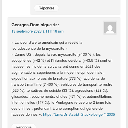
Répondre
Georges-Dominique
dit :
13 septembre 2023 à 11 h 18 min
« Lanceur d’alerte américain qui a révélé la
recrudescence de la myocardite »
« L’armé US : depuis la vax myocardite (+130 % ), les
acouphènes (+42 %) et l’infarctus cérébral (+43,5 %) sont en
hausse. les incidents suivants ont connu en 2021 des
augmentations supérieures à la moyenne quinquennale :
exposition aux forces de la nature (773 %), accidents de
transport maritime (7 400 %), véhicules de transport terrestre
(526 %), tentatives de suicide (33 %), agressions (828 %),
glissades, trébuchements, chutes (471 %) et automutilations
intentionnelles (147 %). le Pentagone refuse une 2 ième fois
ces chiffres , prétendant à une corruption qui génère de
fausses donnés ».
https://t.me/Dr_Astrid_Stuckelberger/12035
Répondre