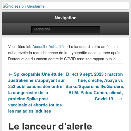
Le journal des gendarmes
Profession Gendarme
Navigation
Vous êtes ici:
Accueil
›
Actualités
› Le lanceur d’alerte américain
qui a révélé la recrudescence de la myocardite dans l’armée après
l’introduction du vaccin contre le COVID rend son rapport public
← Spikeopathie:Une étude
Direct 9 sept. 2023 : macron
australienne s’appuyant sur
hué, crèche, Abaya vs
253 publications démontre
Sarko/Squarcini/Illy/Gardère,
la dangerosité de la
BLM, Patou Cohen, climat,
protéine Spike post
Covid-19… →
vaccinale et aborde toutes
les maladies induites
Le lanceur d’alerte