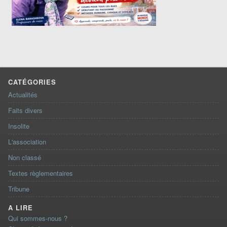
CATÉGORIES
Actualités
Faits divers
Insolite
L'association
Non classé
Textes règlementaires
Tribune
A LIRE
Qui sommes-nous ?