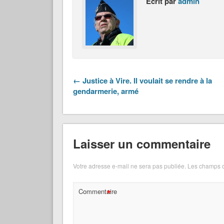
Écrit par
admin
← Justice à Vire. Il voulait se rendre à la
gendarmerie, armé
Laisser un commentaire
Votre adresse e-mail ne sera pas publiée.
Les champs o
*
Commentaire