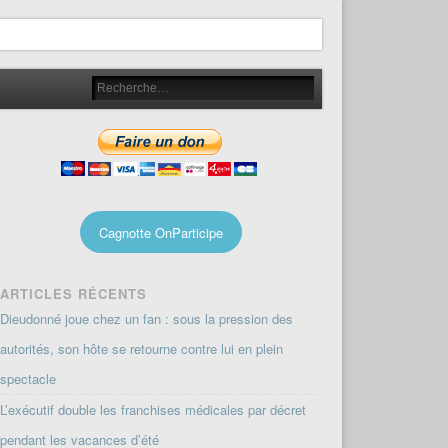
Cagnotte OnParticipe
ARTICLES RÉCENTS
Dieudonné joue chez un fan : sous la pression des
autorités, son hôte se retourne contre lui en plein
spectacle
L’exécutif double les franchises médicales par décret
pendant les vacances d’été