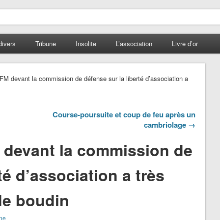
divers
Tribune
Insolite
L’association
Livre d’or
FM devant la commission de défense sur la liberté d’association a
Course-poursuite et coup de feu après un
cambriolage →
 devant la commission de
té d’association a très
de boudin
une