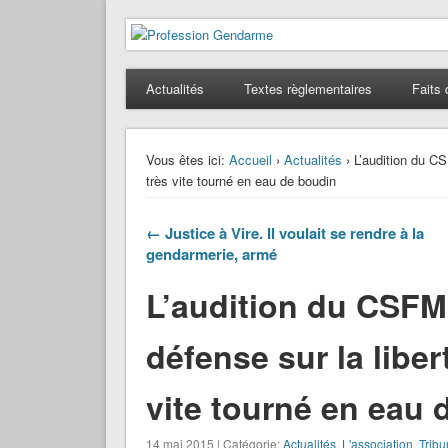
Profession Gendarme
Le journal des gendarmes
Actualités
Textes règlementaires
Faits 
Vous êtes ici:
Accueil
›
Actualités
› L’audition du CS
très vite tourné en eau de boudin
← Justice à Vire. Il voulait se rendre à la
gendarmerie, armé
L’audition du CSFM
défense sur la liber
vite tourné en eau 
14 mai 2015 | Catégorie:
Actualités
,
L'association
,
Trib