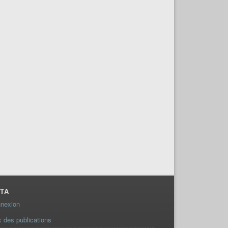
TA
nexion
x des publications