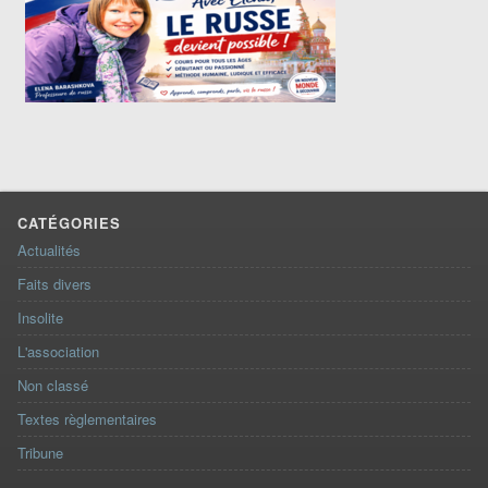
CATÉGORIES
Actualités
Faits divers
Insolite
L'association
Non classé
Textes règlementaires
Tribune