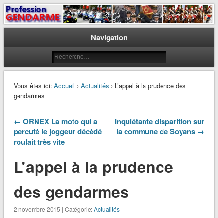
Le journal des gendarmes
Profession Gendarme
Navigation
Vous êtes ici:
Accueil
›
Actualités
› L’appel à la prudence des
gendarmes
← ORNEX La moto qui a
Inquiétante disparition sur
percuté le joggeur décédé
la commune de Soyans →
roulait très vite
L’appel à la prudence
des gendarmes
2 novembre 2015 | Catégorie:
Actualités