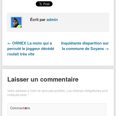
Écrit par
admin
← ORNEX La moto qui a
Inquiétante disparition sur
percuté le joggeur décédé
la commune de Soyans →
roulait très vite
Laisser un commentaire
Votre adresse e-mail ne sera pas publiée.
Les champs obligatoires sont
indiqués avec
*
*
Commentaire