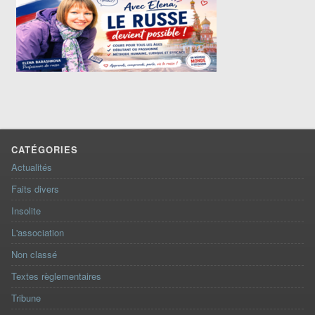
CATÉGORIES
Actualités
Faits divers
Insolite
L'association
Non classé
Textes règlementaires
Tribune