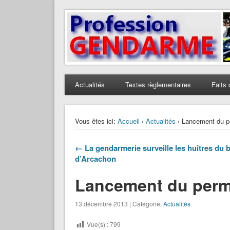
Profession Gendarme
Le journal des gendarmes
Actualités
Textes règlementaires
Faits 
Vous êtes ici:
Accueil
›
Actualités
› Lancement du pe
← La gendarmerie surveille les huîtres du 
d’Arcachon
Lancement du permi
13 décembre 2013 | Catégorie:
Actualités
Vue(s) :
799