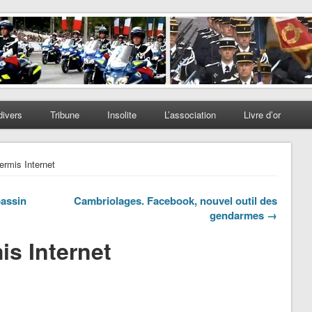
divers
Tribune
Insolite
L’association
Livre d’or
rmis Internet
bassin
Cambriolages. Facebook, nouvel outil des
gendarmes →
s Internet