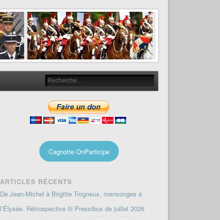
Cagnotte OnParticipe
ARTICLES RÉCENTS
De Jean-Michel à Brigitte Trogneux, mensonges à
l’Élysée. Rétrospective fil Pressibus de juillet 2026