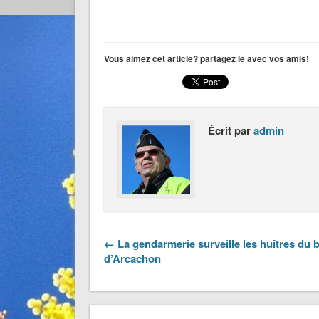
Vous aimez cet article? partagez le avec vos amis!
Écrit par
admin
← La gendarmerie surveille les huîtres du 
d’Arcachon