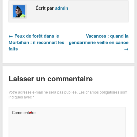
Écrit par
admin
← Feux de forêt dans le
Vacances : quand la
Morbihan : il reconnaît les
gendarmerie veille en canoë
faits
→
Laisser un commentaire
Votre adresse e-mail ne sera pas publiée.
Les champs obligatoires sont
indiqués avec
*
*
Commentaire