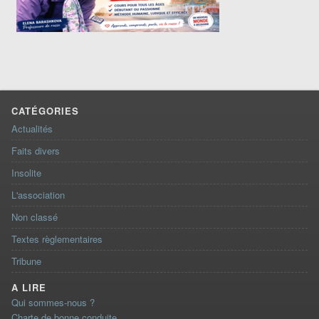
CATÉGORIES
Actualités
Faits divers
Insolite
L'association
Non classé
Textes règlementaires
Tribune
A LIRE
Qui sommes-nous ?
Charte de bonne conduite