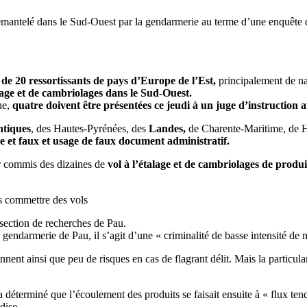
démantelé dans le Sud-Ouest par la gendarmerie au terme d’une enquête
de 20 ressortissants de pays d’Europe de l’Est,
principalement de nat
alage et de cambriolages dans le Sud-Ouest.
ue,
quatre doivent être présentées ce jeudi à un juge d’instruction 
ntiques
, des Hautes-Pyrénées, des
Landes,
de Charente-Maritime, de Ha
e et faux et usage de faux document administratif.
r commis des dizaines de
vol à l’étalage et de cambriolages de produi
ns commettre des vols
section de recherches de Pau.
endarmerie de Pau, il s’agit d’une « criminalité de basse intensité de 
nt ainsi que peu de risques en cas de flagrant délit. Mais la particularit
 a déterminé que l’écoulement des produits se faisait ensuite à « flux t
dise.