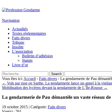
Profession Gendarme
Le journal des gendarmes
Navigation
Actualités
Textes règlementaires
Faits divers
Tribune
Insolite
L’association
Bulletin d’adhésion
Statuts
Livre d’or
Vous êtes ici:
Accueil
›
Faits divers
› La gendarmerie de Pau démantèle
← Vols par ruse en Sarthe. La gendarmerie lance un appel à la vigila
Mobilisation des lycéens devant la gendarmerie de L’Île-Rousse →
La gendarmerie de Pau démantèle un vaste réseau de 
19 octobre 2015 | Catégorie:
Faits divers
Vue(s) :
761