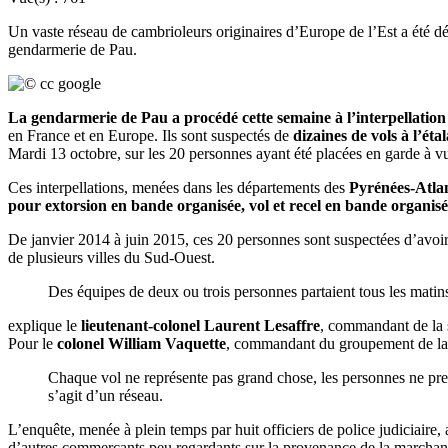
Un vaste réseau de cambrioleurs originaires d’Europe de l’Est a été 
gendarmerie de Pau.
La gendarmerie de Pau a procédé cette semaine à l’interpellation 
en France et en Europe. Ils sont suspectés de
dizaines de vols à l’ét
Mardi 13 octobre, sur les 20 personnes ayant été placées en garde à v
Ces interpellations, menées dans les départements des
Pyrénées-Atla
pour extorsion en bande organisée, vol et recel en bande organisé
De janvier 2014 à juin 2015, ces 20 personnes sont suspectées d’avoi
de plusieurs villes du Sud-Ouest.
Des équipes de deux ou trois personnes partaient tous les mati
explique le
lieutenant-colonel Laurent Lesaffre
, commandant de la 
Pour le
colonel William Vaquette
, commandant du groupement de la g
Chaque vol ne représente pas grand chose, les personnes ne prenne
s’agit d’un réseau.
L’enquête, menée à plein temps par huit officiers de police judiciaire,
d’autres commerçants peu regardants sur la provenance de la marchan