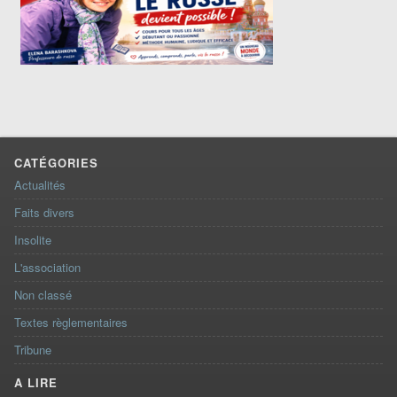
CATÉGORIES
Actualités
Faits divers
Insolite
L'association
Non classé
Textes règlementaires
Tribune
A LIRE