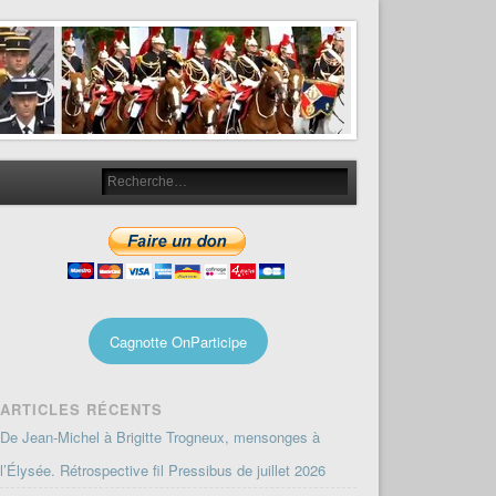
Cagnotte OnParticipe
ARTICLES RÉCENTS
De Jean-Michel à Brigitte Trogneux, mensonges à
l’Élysée. Rétrospective fil Pressibus de juillet 2026