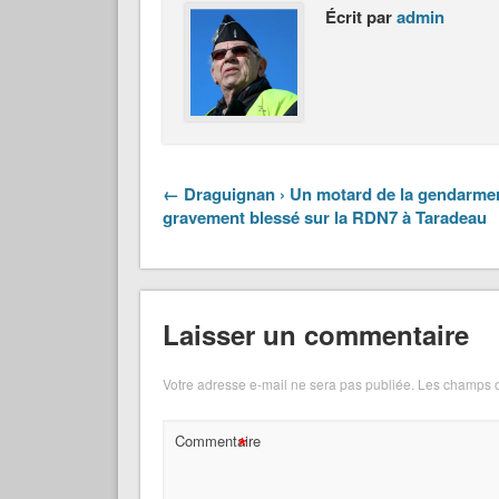
Écrit par
admin
← Draguignan › Un motard de la gendarmer
gravement blessé sur la RDN7 à Taradeau
Laisser un commentaire
Votre adresse e-mail ne sera pas publiée.
Les champs o
*
Commentaire