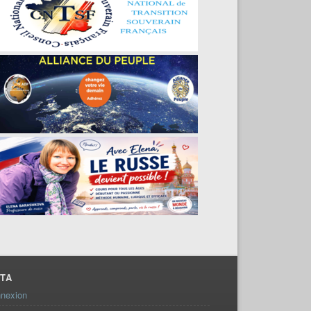
TA
nexion