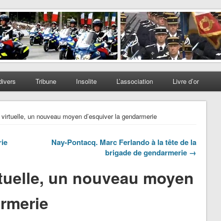
divers
Tribune
Insolite
L’association
Livre d’or
irtuelle, un nouveau moyen d’esquiver la gendarmerie
ie
Nay-Pontacq. Marc Ferlando à la tête de la
brigade de gendarmerie →
tuelle, un nouveau moyen
armerie