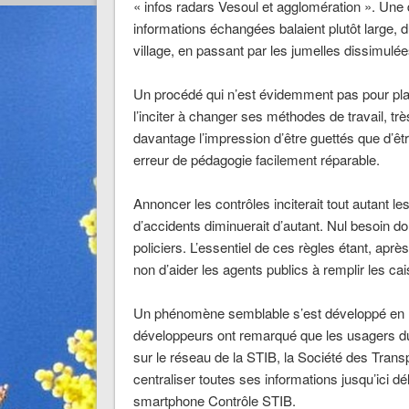
« infos radars Vesoul et agglomération ». Une d
informations échangées balaient plutôt large, d
village, en passant par les jumelles dissimulée
Un procédé qui n’est évidemment pas pour plair
l’inciter à changer ses méthodes de travail, tr
davantage l’impression d’être guettés que d’êt
erreur de pédagogie facilement réparable.
Annoncer les contrôles inciterait tout autant l
d’accidents diminuerait d’autant. Nul besoin do
policiers. L’essentiel de ces règles étant, aprè
non d’aider les agents publics à remplir les ca
Un phénomène semblable s’est développé en 
développeurs ont remarqué que les usagers du m
sur le réseau de la STIB, la Société des Trans
centraliser toutes ses informations jusqu’ici dé
smartphone Contrôle STIB.