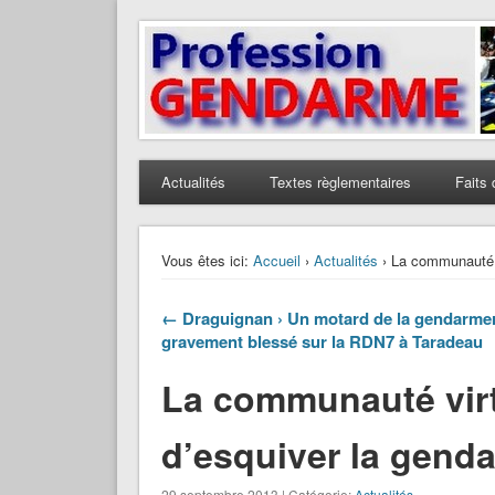
Profession Gendarme
Le journal des gendarmes
Actualités
Textes règlementaires
Faits 
Vous êtes ici:
Accueil
›
Actualités
› La communauté v
← Draguignan › Un motard de la gendarmer
gravement blessé sur la RDN7 à Taradeau
La communauté vir
d’esquiver la gend
29 septembre 2013 | Catégorie:
Actualités