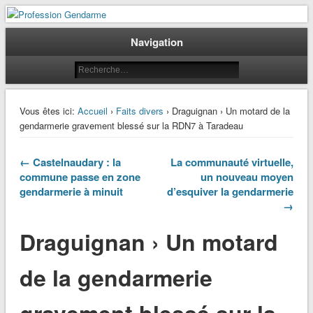
Le journal des gendarmes
Profession Gendarme
Navigation
Vous êtes ici:
Accueil
›
Faits divers
› Draguignan › Un motard de la
gendarmerie gravement blessé sur la RDN7 à Taradeau
← Castelnaudary : la
La communauté virtuelle,
commune passe en zone
un nouveau moyen
gendarmerie à minuit
d’esquiver la gendarmerie
→
Draguignan › Un motard
de la gendarmerie
gravement blessé sur la