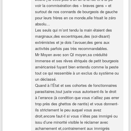
voir la commisération des « braves gens » et
surtout de nos connards de bourgeois de gauche
pour leurs frères en ce monde,elle frisait le zéro
absolu…
Les seuls qui m’ont tendu la main étaient des
marginaux,des excentriques,des (soi-disant)
extrémistes et je dois l’avouer,des gens aux
activités parfois pas très recommandables.
Mr Moyen avec son QI moyen,sa crédulité
immense et ses rêves étriqués de petit bourgeois
américanisé fuyant bien entendu comme la peste
tout ce qui ressemble à un exclus du système ou
un déclassé.
Quand à l’État et ses cohortes de fonctionnaires
parasitaires,tout juste vous autorisent-ils le droit
à l’errance (à condition que vous n’alliez pas errer
trop près des ghettos de nantis) et vous donnent-
ils strictement le peu auquel vous avez
droit,encore faut-il si vous n’êtes pas immigré ou
issu d’une minorité visible le réclamer avec
acharnement et,contrairement aux immigrés