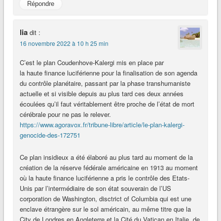
Répondre
lia
dit :
16 novembre 2022 à 10 h 25 min
C’est le plan Coudenhove-Kalergi mis en place par
la haute finance luciférienne pour la finalisation de son agenda
du contrôle planétaire, passant par la phase transhumaniste
actuelle et si visible depuis au plus tard ces deux années
écoulées qu’il faut véritablement être proche de l’état de mort
cérébrale pour ne pas le relever.
https://www.agoravox.fr/tribune-libre/article/le-plan-kalergi-
genocide-des-172751
Ce plan insidieux a été élaboré au plus tard au moment de la
création de la réserve fédérale américaine en 1913 au moment
où la haute finance luciférienne a pris le contrôle des Etats-
Unis par l’intermédiaire de son état souverain de l’US
corporation de Washington, disctrict of Columbia qui est une
enclave étrangère sur le sol américain, au même titre que la
City de Londres en Angleterre et la Cité du Vatican en Italie, de