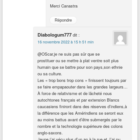
Merci Canastra
Répondre
Diabologum777
dit :
16 novembre 2022 à 15 h 51 min
@OScar,je ne suis pas sûr que se
prostituer ou se mettre à plat ventre soit plus
humain que se battre pour son pays,son ethnie
ou sa culture.
Les « trop bons trop cons » finissent toujours par
se faire empapaouter dans les grandes largeurs…
À force de relativisme et de lâcheté nous
autochtones français et par extension Blancs
caucasiens finiront dans des réserves d’indiens,à
la différence que les Amérindiens se seront eux
au moins battus avant d’être submergés par le
nombre et la technologie supérieure des colons
anglo-saxons.
Jeune j’ai vécu plus d’un an à la rue et J’ai pu