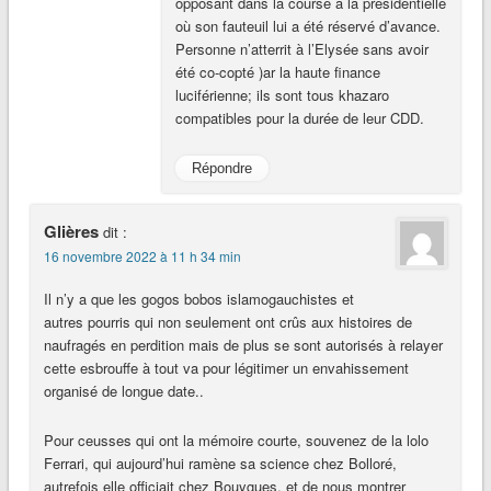
opposant dans la course à la présidentielle
où son fauteuil lui a été réservé d’avance.
Personne n’atterrit à l’Elysée sans avoir
été co-copté )ar la haute finance
luciférienne; ils sont tous khazaro
compatibles pour la durée de leur CDD.
Répondre
Glières
dit :
16 novembre 2022 à 11 h 34 min
Il n’y a que les gogos bobos islamogauchistes et
autres pourris qui non seulement ont crûs aux histoires de
naufragés en perdition mais de plus se sont autorisés à relayer
cette esbrouffe à tout va pour légitimer un envahissement
organisé de longue date..
Pour ceusses qui ont la mémoire courte, souvenez de la lolo
Ferrari, qui aujourd’hui ramène sa science chez Bolloré,
autrefois elle officiait chez Bouygues, et de nous montrer