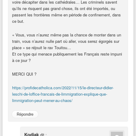
voire décapiter dans les cathédrales… Les criminels savent
qu’ils ne risquent pas grand chose, ils ont été importés, ou
passent les frontières même en période de confinement, dans
ce but.
« Vous, vous n’aurez même pas la chance de monter dans un
train, vous n’aurez nulle part où aller, vous serez égorgés sur
place » se réjouit le rav Touitou…
Et ce type qui menace publiquement les Français reste impuni
à ce jour ?
MERCI QUI ?
https://profidecatholica.com/2022/11/15/le-directeur-didier-
leschi-de-loffice-francais-de-limmigration-explique-que-
limmigration-peut-mener-au-chaos/
Répondre
Kodiak
dit :