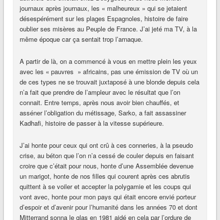
journaux après journaux, les « malheureux » qui se jetaient
désespérément sur les plages Espagnoles, histoire de faire
oublier ses misères au Peuple de France. J’ai jeté ma TV, à la
même époque car ça sentait trop l’arnaque.
A partir de là, on a commencé à vous en mettre plein les yeux
avec les « pauvres » africains, pas une émission de TV où un
de ces types ne se trouvait juxtaposé à une blonde depuis cela
n’a fait que prendre de l’ampleur avec le résultat que l’on
connait. Entre temps, après nous avoir bien chauffés, et
asséner l’obligation du métissage, Sarko, a fait assassiner
Kadhafi, histoire de passer à la vitesse supérieure.
J’ai honte pour ceux qui ont crû à ces conneries, à la pseudo
crise, au béton que l’on n’a cessé de couler depuis en faisant
croire que c’était pour nous, honte d’une Assemblée devenue
un marigot, honte de nos filles qui courent après ces abrutis
quittent à se voiler et accepter la polygamie et les coups qui
vont avec, honte pour mon pays qui était encore envié porteur
d’espoir et d’avenir pour l’humanité dans les années 70 et dont
Mitterrand sonna le glas en 1981 aidé en cela par l’ordure de