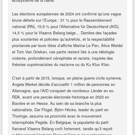
écosystème de la haine.
Les élections européennes de 2024 ont confirmé qu’une vague
brune déferle sur l’Europe : 31 % pour le Rassemblement
national (RN), 15,9 % pour l’Alternative für Deutschland (AfD),
14,5 % pour le Vlaams Belang belge… Derrière des façades
plus souriantes et policées qu’autrefois, et la respectabilité
proclamée par leurs têtes d’affiche Marine Le Pen, Alice Weidel
et Tom Van Grieken, ces partis restent liés à une idéologie
violente, profondément xénophobe et raciste, inspirée des
théories suprémacistes du nazisme ou du Ku Klux Klan.
C’est à partir de 2015, lorsque, en pleine guerre civile syrienne,
Angela Merkel décide d’accueillir 1 million de personnes en
Allemagne, que l’AfD conquiert de nombreux Länder en ex-
RDA, avant une percée électorale historique en 2023 en
Bavière et en Hesse. Au sein de sa branche la plus
nationaliste, Der Flügel, Björn Höcke, leader du parti en
Thuringe, assume sa proximité avec le mouvement
islamophobe Pegida. En Belgique, la popularité du parti
flamand Vlaams Belang croît fortement, tandis qu’il reçoit
publiquement l’écrivain Renaud Camus pour présenter sa