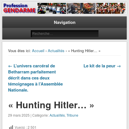
Le journal des gendarmes
Profession Gendarme
Navigation
Vous êtes ici:
Accueil
›
Actualités
› « Hunting Hitler… »
← L’univers carcéral de
Le kit de la peur →
Betharram parfaitement
décrit dans ces deux
témoignages à l’Assemblée
Nationale.
« Hunting Hitler… »
29 mars 2025 | Catégorie:
Actualités
,
Tribune
Vue(s) :
2 501