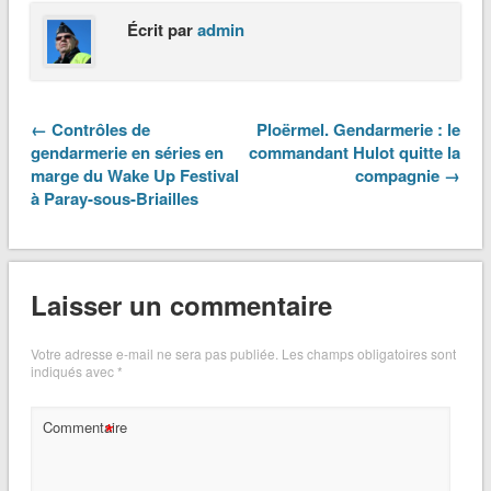
Écrit par
admin
← Contrôles de
Ploërmel. Gendarmerie : le
gendarmerie en séries en
commandant Hulot quitte la
marge du Wake Up Festival
compagnie →
à Paray-sous-Briailles
Laisser un commentaire
Votre adresse e-mail ne sera pas publiée.
Les champs obligatoires sont
indiqués avec
*
*
Commentaire