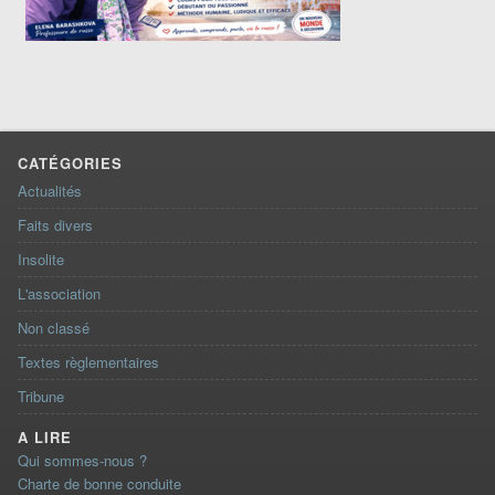
CATÉGORIES
Actualités
Faits divers
Insolite
L'association
Non classé
Textes règlementaires
Tribune
A LIRE
Qui sommes-nous ?
Charte de bonne conduite