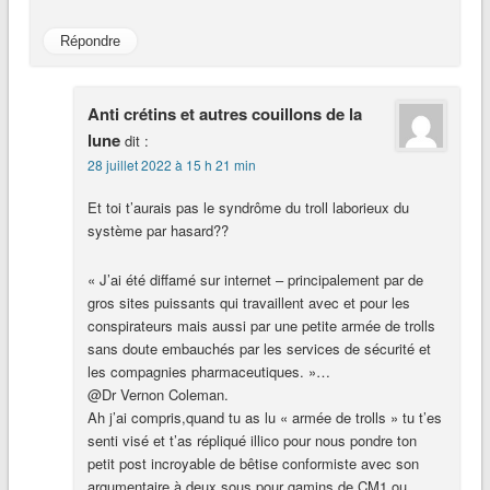
Répondre
Anti crétins et autres couillons de la
lune
dit :
28 juillet 2022 à 15 h 21 min
Et toi t’aurais pas le syndrôme du troll laborieux du
système par hasard??
« J’ai été diffamé sur internet – principalement par de
gros sites puissants qui travaillent avec et pour les
conspirateurs mais aussi par une petite armée de trolls
sans doute embauchés par les services de sécurité et
les compagnies pharmaceutiques. »…
@Dr Vernon Coleman.
Ah j’ai compris,quand tu as lu « armée de trolls » tu t’es
senti visé et t’as répliqué illico pour nous pondre ton
petit post incroyable de bêtise conformiste avec son
argumentaire à deux sous pour gamins de CM1 ou