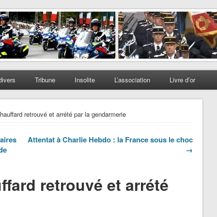
divers
Tribune
Insolite
L’association
Livre d’or
auffard retrouvé et arrété par la gendarmerie
aires
Attentat à Charlie Hebdo : la France sous le choc
de
→
fard retrouvé et arrété