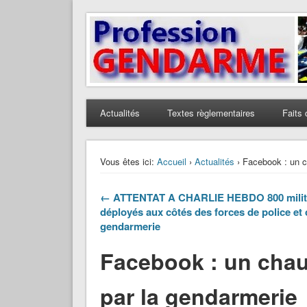
Profession Gendarme
Le journal des gendarmes
Actualités
Textes règlementaires
Faits 
Vous êtes ici:
Accueil
›
Actualités
› Facebook : un ch
← ATTENTAT A CHARLIE HEBDO 800 milit
déployés aux côtés des forces de police et 
gendarmerie
Facebook : un chauf
par la gendarmerie