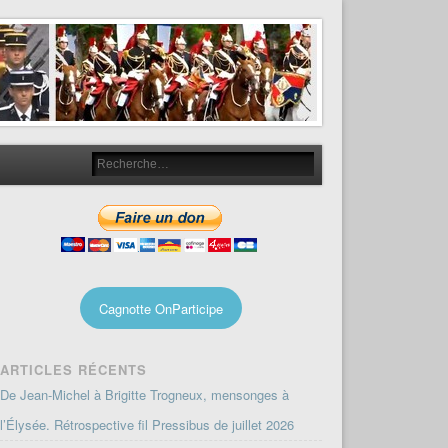
Cagnotte OnParticipe
ARTICLES RÉCENTS
De Jean-Michel à Brigitte Trogneux, mensonges à
l’Élysée. Rétrospective fil Pressibus de juillet 2026