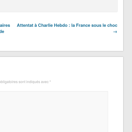
aires
Attentat à Charlie Hebdo : la France sous le choc
de
→
bligatoires sont indiqués avec
*