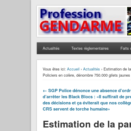
Profession Gendarme
Le journal des gendarmes
Actualités
Textes règlementaires
Faits 
Vous êtes ici:
Accueil
›
Actualités
› Estimation de la
Policiers en colère, dénombre 750.000 gilets jaunes
← SGP Police dénonce une absence d’ordr
d’arrêter les Black Blocs : «Il suffirait de p
des décisions et ça éviterait que nos collè
CRS servent de torche humaine»
Estimation de la pa