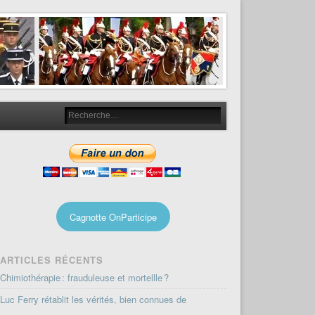
Cagnotte OnParticipe
ARTICLES RÉCENTS
Chimiothérapie : frauduleuse et mortellle ?
Luc Ferry rétablit les vérités, bien connues de