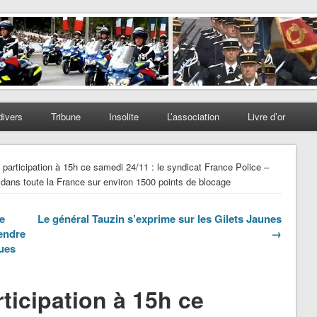
divers
Tribune
Insolite
L’association
Livre d’or
 participation à 15h ce samedi 24/11 : le syndicat France Police –
 dans toute la France sur environ 1500 points de blocage
e
Le général Tauzin s’exprime sur les Gilets Jaunes
rendre
→
gues
rticipation à 15h ce