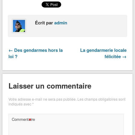
Écrit par
admin
← Des gendarmes hors la
La gendarmerie locale
loi ?
félicitée →
Laisser un commentaire
Votre adresse e-mail ne sera pas publiée.
Les champs obligatoires sont
indiqués avec
*
*
Commentaire