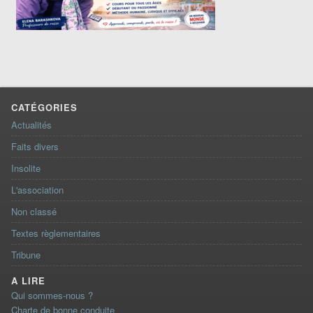
CATÉGORIES
Actualités
Faits divers
Insolite
L'association
Non classé
Textes règlementaires
Tribune
A LIRE
Qui sommes-nous ?
Charte de bonne conduite