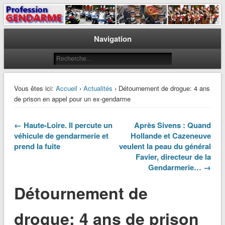
Le journal des gendarmes
Profession Gendarme
Navigation
Vous êtes ici:
Accueil
›
Actualités
› Détournement de drogue: 4 ans
de prison en appel pour un ex-gendarme
← Haute-Loire. Il percute un
Après Sivens : Quand
véhicule de gendarmerie et
Hollande et Cazeneuve
prend la fuite
veulent la peau du général
Favier, directeur de la
Gendarmerie… →
Détournement de
drogue: 4 ans de prison