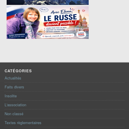
CATÉGORIES
Actualités
Faits divers
Insolite
L'association
Non classé
Textes règlementaires