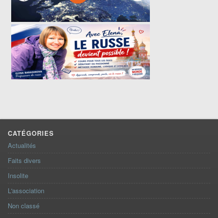
CATÉGORIES
Actualités
Faits divers
Insolite
L'association
Non classé