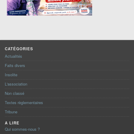
CATÉGORIES
Actualités
Faits divers
Insolite
L'association
Non classé
Textes règlementaires
Tribune
A LIRE
Qui sommes-nous ?