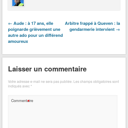
← Aude : à 17 ans, elle
Arbitre frappé à Queven : la
poignarde grièvement une
gendarmerie intervient →
autre ado pour un différend
amoureux
Laisser un commentaire
Votre adresse e-mail ne sera pas publiée.
Les champs obligatoires sont
indiqués avec
*
*
Commentaire