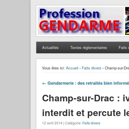
Profession Gendarme
Le journal des gendarmes
Actualités
Textes règlementaires
Faits 
Vous êtes ici:
Accueil
›
Faits divers
› Champ-sur-Drac
← Gendarmerie : des retraités bien inform
Champ-sur-Drac : iv
interdit et percute
12 avril 2014 | Catégorie:
Faits divers