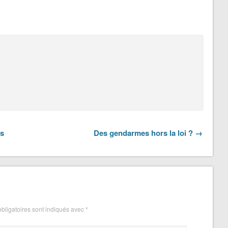
és
Des gendarmes hors la loi ? →
bligatoires sont indiqués avec
*