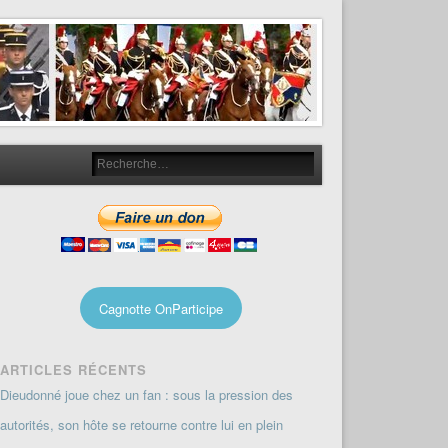
Cagnotte OnParticipe
ARTICLES RÉCENTS
Dieudonné joue chez un fan : sous la pression des
autorités, son hôte se retourne contre lui en plein