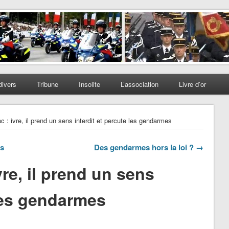
divers
Tribune
Insolite
L’association
Livre d’or
 : ivre, il prend un sens interdit et percute les gendarmes
és
Des gendarmes hors la loi ? →
re, il prend un sens
 les gendarmes