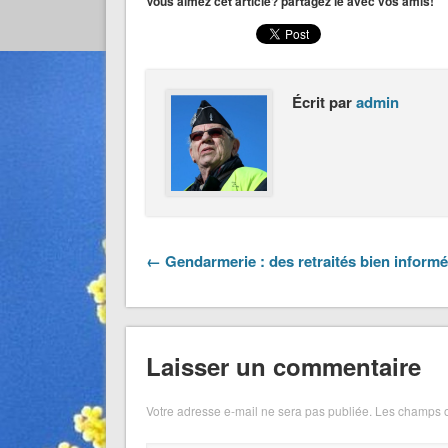
Vous aimez cet article? partagez le avec vos amis!
Écrit par
admin
← Gendarmerie : des retraités bien inform
Laisser un commentaire
Votre adresse e-mail ne sera pas publiée.
Les champs o