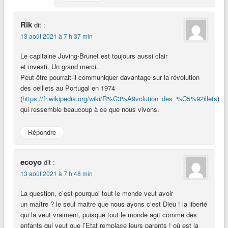
Rik
dit :
13 août 2021 à 7 h 37 min
Le capitaine Juving-Brunet est toujours aussi clair
et investi. Un grand merci.
Peut-être pourrait-il communiquer davantage sur la révolution
des oeillets au Portugal en 1974
(
https://fr.wikipedia.org/wiki/R%C3%A9volution_des_%C5%92illets
)
qui ressemble beaucoup à ce que nous vivons.
Répondre
ecoyo
dit :
13 août 2021 à 7 h 48 min
La question, c’est pourquoi tout le monde veut avoir
un maître ? le seul maitre que nous ayons c’est Dieu ! la liberté
qui la veut vraiment, puisque tout le monde agit comme des
enfants qui veut que l’Etat remplace leurs parents ! où est la