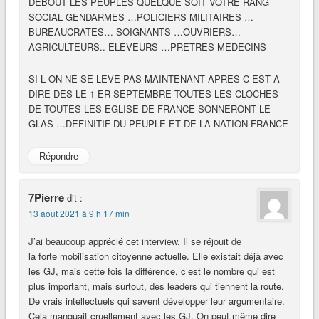
DEBOUT LES PEUPLES QUELQUE SOIT VOTRE RANG
SOCIAL GENDARMES …POLICIERS MILITAIRES …
BUREAUCRATES… SOIGNANTS …OUVRIERS…
AGRICULTEURS.. ELEVEURS …PRETRES MEDECINS
SI L ON NE SE LEVE PAS MAINTENANT APRES C EST A
DIRE DES LE 1 ER SEPTEMBRE TOUTES LES CLOCHES
DE TOUTES LES EGLISE DE FRANCE SONNERONT LE
GLAS …DEFINITIF DU PEUPLE ET DE LA NATION FRANCE
Répondre
7Pierre
dit :
13 août 2021 à 9 h 17 min
J’ai beaucoup apprécié cet interview. Il se réjouit de
la forte mobilisation citoyenne actuelle. Elle existait déjà avec
les GJ, mais cette fois la différence, c’est le nombre qui est
plus important, mais surtout, des leaders qui tiennent la route.
De vrais intellectuels qui savent développer leur argumentaire.
Cela manquait cruellement avec les GJ. On peut même dire