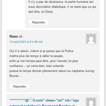
Il n’y a pas de résistance, la partie humaine est
sous domination diabolique, il ne reste que ce qui
doit être, le Christ.
Répondre
Raso
dit :
13 août 2021 à 9 h 08 min
Oui il a raison, même si je pense que la Police
mettra plus de temps à rallier le peuple,
enfin je me trompe peut-être, pour l’armée j’ai plus
confiance….on verra bien, bien entendu
puisse le temps donner pleinement raison au capitaine Juving-
Brunet….
Répondre
***********@
***
il.com" class="url" rel="ugc
external nofollow">Raymond Bordas
dit :