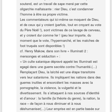
soutend, est un travail de sape mené par cette
oligarchie malfaisante : nier Dieu, c’est condamner
l’homme à être sa propre victime.
Les commentateurs qui ici-même se moquent de Dieu,
et de ceux qui y croient (parfois, tout en croyant au vote
du Père Noël !), sont victimes de ce lavage de cerveau,
et y croient dur comme fer ! (peu leur importe, du
moment que le vote, l’hypermarché, et les matches de
foot truqués sont disponibles !)
cf. Henry Makow, dans son livre « Illuminati 2 :
mensonges et séduction » :
« Un culte satanique dépravé appelé les Illuminati est
egagé dans une guerre secrète contre l’humanité.(…)
Remplaçant Dieu, la laïcité est une étape transitoire
vers leur satanisme. Ils impliquent les nations dans des
guerres inutiles et ensorcèlent les masses avec la
pornographie, la violence, la vulgarité et le
divertissement. Ils s’attaquent à nos sources d’identité
et d’amour : la famille (la théorie du genre), la nation, la
race – de façon à nous diminuer et à nous
déshumaniser(…) Leur emprise est en partie basée sur