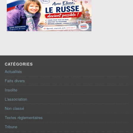
CATÉGORIES
Actualités
Faits divers
Insolite
L'association
Non classé
Textes règlementaires
Tribune