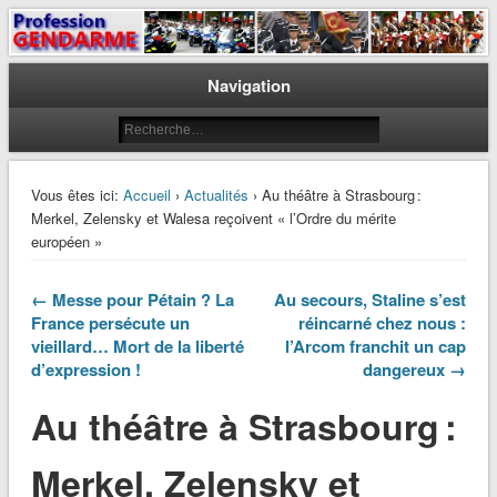
Le journal des gendarmes
Profession Gendarme
Navigation
Vous êtes ici:
Accueil
›
Actualités
› Au théâtre à Strasbourg :
Merkel, Zelensky et Walesa reçoivent « l’Ordre du mérite
européen »
← Messe pour Pétain ? La
Au secours, Staline s’est
France persécute un
réincarné chez nous :
vieillard… Mort de la liberté
l’Arcom franchit un cap
d’expression !
dangereux →
Au théâtre à Strasbourg :
Merkel, Zelensky et