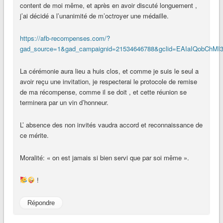
content de moi même, et après en avoir discuté longuement ,
j’ai décidé a l’unanimité de m’octroyer une médaille.
https://afb-recompenses.com/?
gad_source=1&gad_campaignid=21534646788&gclid=EAIaIQobCh
La cérémonie aura lieu a huis clos, et comme je suis le seul a
avoir reçu une invitation, je respecterai le protocole de remise
de ma récompense, comme il se doit , et cette réunion se
terminera par un vin d’honneur.
L’ absence des non invités vaudra accord et reconnaissance de
ce mérite.
Moralité: « on est jamais si bien servi que par soi même ».
!
Répondre