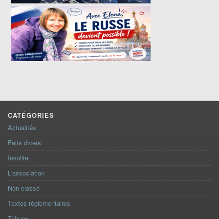
CATÉGORIES
Actualités
Faits divers
Insolite
L'association
Non classé
Textes règlementaires
Tribune