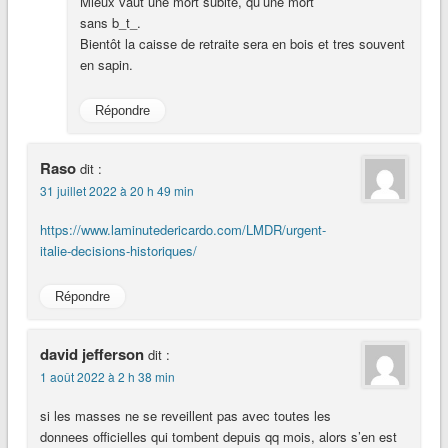
Mieux vaut une mort subite, qu’une mort
sans b_t_.
Bientôt la caisse de retraite sera en bois et tres souvent
en sapin.
Répondre
Raso
dit :
31 juillet 2022 à 20 h 49 min
https://www.laminutedericardo.com/LMDR/urgent-
italie-decisions-historiques/
Répondre
david jefferson
dit :
1 août 2022 à 2 h 38 min
si les masses ne se reveillent pas avec toutes les
donnees officielles qui tombent depuis qq mois, alors s’en est