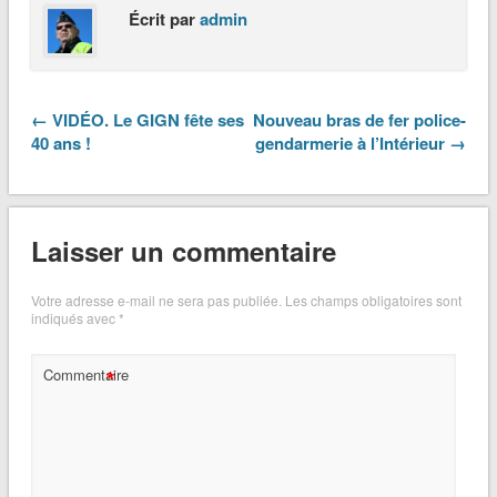
Écrit par
admin
← VIDÉO. Le GIGN fête ses
Nouveau bras de fer police-
40 ans !
gendarmerie à l’Intérieur →
Laisser un commentaire
Votre adresse e-mail ne sera pas publiée.
Les champs obligatoires sont
indiqués avec
*
*
Commentaire