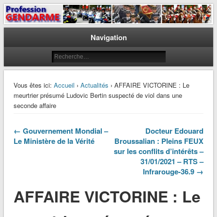
Le journal des gendarmes
Profession Gendarme
Navigation
Vous êtes ici:
Accueil
›
Actualités
› AFFAIRE VICTORINE : Le
meurtrier présumé Ludovic Bertin suspecté de viol dans une
seconde affaire
← Gouvernement Mondial –
Docteur Edouard
Le Ministère de la Vérité
Broussalian : Pleins FEUX
sur les conflits d’intérêts –
31/01/2021 – RTS –
Infrarouge-36.9 →
AFFAIRE VICTORINE : Le