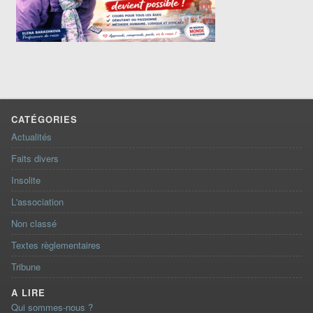
CATÉGORIES
Actualités
Faits divers
Insolite
L'association
Non classé
Textes règlementaires
Tribune
A LIRE
Qui sommes-nous ?