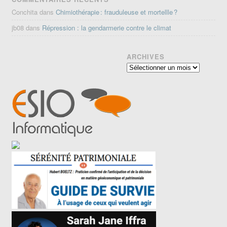
Conchita
dans
Chimiothérapie : frauduleuse et mortellle ?
jb08
dans
Répression : la gendarmerie contre le climat
ARCHIVES
Archives