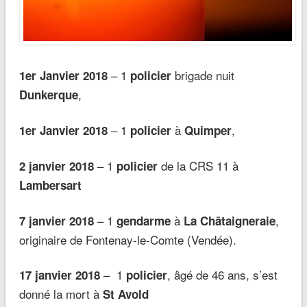
– 1
brigade nuit
1er Janvier 2018
policier
,
Dunkerque
– 1
à
,
1er Janvier 2018
policier
Quimper
– 1
de la CRS 11 à
2 janvier 2018
policier
Lambersart
– 1
à
,
7 janvier 2018
gendarme
La Châtaigneraie
originaire de Fontenay-le-Comte (Vendée).
– 1
, âgé de 46 ans, s’est
17 janvier 2018
policier
donné la mort à
St Avold