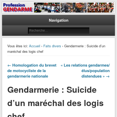
Le journal des gendarmes
Profession Gendarme
Navigation
Vous êtes ici:
Accueil
›
Faits divers
› Gendarmerie : Suicide d’un
maréchal des logis chef
← Homologation du brevet
« Les relations gendarmes/
de motocycliste de la
élus/population
gendarmerie nationale
distendues » →
Gendarmerie : Suicide
d’un maréchal des logis
chef