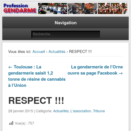
Le journal des gendarmes
Profession Gendarme
Navigation
Vous êtes ici:
Accueil
›
Actualités
› RESPECT !!!
← Toulouse : La
La gendarmerie de l’Orne
gendarmerie saisit 1,2
ouvre sa page Facebook →
tonne de résine de cannabis
à l’Union
RESPECT !!!
28 janvier 2015 | Catégorie:
Actualités
,
L'association
,
Tribune
Vue(s) :
757