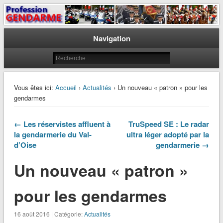
Le journal des gendarmes
Profession Gendarme
Navigation
Vous êtes ici:
Accueil
›
Actualités
› Un nouveau « patron » pour les
gendarmes
← Les réservistes affluent à
TruSpeed SE : Le radar
la gendarmerie du Val-
ultra léger adopté par la
d’Oise
gendarmerie →
Un nouveau « patron »
pour les gendarmes
16 août 2016 | Catégorie:
Actualités