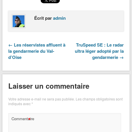
Écrit par
admin
← Les réservistes affluent à
TruSpeed SE : Le radar
la gendarmerie du Val-
ultra léger adopté par la
d’Oise
gendarmerie →
Laisser un commentaire
Votre adresse e-mail ne sera pas publiée.
Les champs obligatoires sont
indiqués avec
*
*
Commentaire