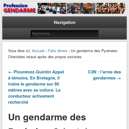
Le journal des gendarmes
Profession Gendarme
Navigation
Vous êtes ici:
Accueil
›
Faits divers
› Un gendarme des Pyrénées-
Orientales relaxé après des propos sexistes
← Plounévez-Quintin Appel
C3N : l’arme des
à témoins. En Bretagne, il
gendarmes →
traine le gendarme sur 80
mètres avec sa voiture. Le
conducteur activement
recherché
Un gendarme des