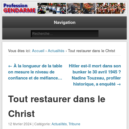
Le journal des gendarmes
Profession Gendarme
Navigation
Vous êtes ici:
Accueil
›
Actualités
› Tout restaurer dans le Christ
← À la longueur de la table
Hitler est-il mort dans son
on mesure le niveau de
bunker le 30 avril 1945 ?
confiance et de méfiance…
Nadine Touzeau, profiler
historique, a enquêté →
Tout restaurer dans le
Christ
12 février 2024 | Catégorie:
Actualités
,
Tribune