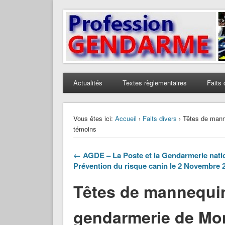
Profession Gendarme
Le journal des gendarmes
Actualités
Textes règlementaires
Faits 
Vous êtes ici:
Accueil
›
Faits divers
› Têtes de mann
témoins
← AGDE – La Poste et la Gendarmerie natio
Prévention du risque canin le 2 Novembre 
Têtes de mannequi
gendarmerie de Mon