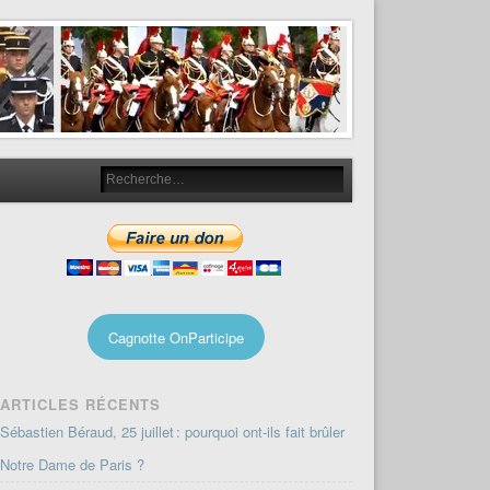
Cagnotte OnParticipe
ARTICLES RÉCENTS
Sébastien Béraud, 25 juillet : pourquoi ont-ils fait brûler
Notre Dame de Paris ?