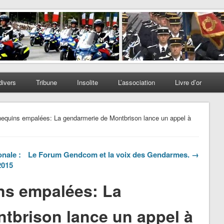
divers
Tribune
Insolite
L’association
Livre d’or
equins empalées: La gendarmerie de Montbrison lance un appel à
nale :
Le Forum Gendcom et la voix des Gendarmes. →
2015
ns empalées: La
tbrison lance un appel à