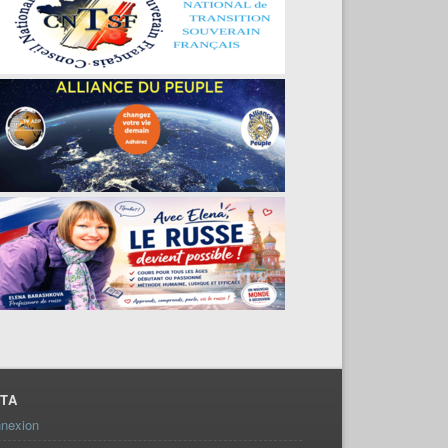
TA
nexion