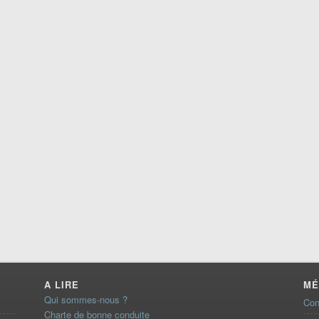
A LIRE
MÉ
Qui sommes-nous ?
Con
Charte de bonne conduite