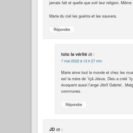
jamais fait et quelle que soit leur religion. Mêm
Marie du ciel les guérira et les sauvera.
Répondre
toto la vérité
dit :
7 mai 2022 à 12 h 27 min
Marie aime tout le monde et chez les mus
est la mère de `Içâ Jésus. Dieu a créé `Içâ عَلَيْهِ السَّلاَم sans père selon les musulmans.
évoquent aussi l’ange Jibrîl Gabriel . Malg
communes.
Répondre
JD
dit :