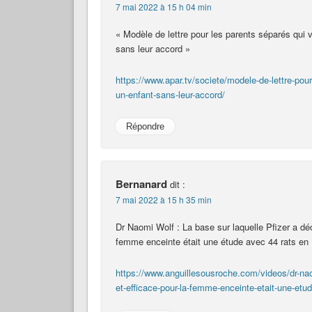
7 mai 2022 à 15 h 04 min
« Modèle de lettre pour les parents séparés qui v
sans leur accord »
https://www.apar.tv/societe/modele-de-lettre-pour
un-enfant-sans-leur-accord/
Répondre
Bernanard
dit :
7 mai 2022 à 15 h 35 min
Dr Naomi Wolf : La base sur laquelle Pfizer a déc
femme enceinte était une étude avec 44 rats en F
https://www.anguillesousroche.com/videos/dr-naomi
et-efficace-pour-la-femme-enceinte-etait-une-etu