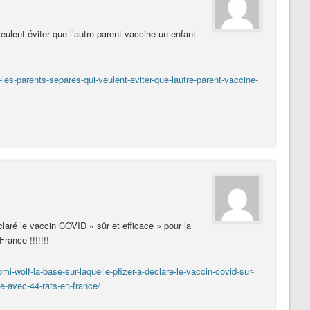
eulent éviter que l’autre parent vaccine un enfant
-les-parents-separes-qui-veulent-eviter-que-lautre-parent-vaccine-
laré le vaccin COVID « sûr et efficace » pour la
rance !!!!!!!
-wolf-la-base-sur-laquelle-pfizer-a-declare-le-vaccin-covid-sur-
de-avec-44-rats-en-france/