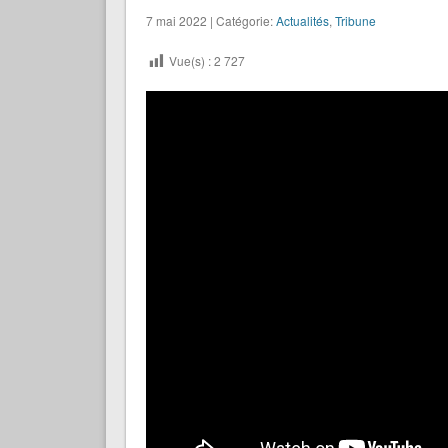
7 mai 2022 | Catégorie:
Actualités
,
Tribune
Vue(s) :
2 727