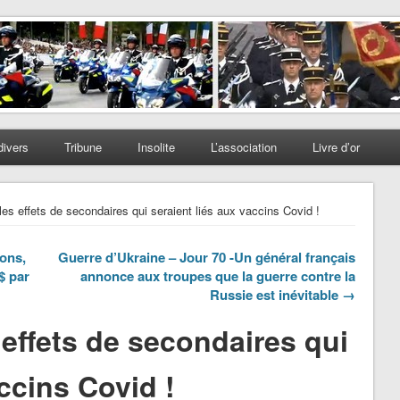
divers
Tribune
Insolite
L’association
Livre d’or
les effets de secondaires qui seraient liés aux vaccins Covid !
ions,
Guerre d’Ukraine – Jour 70 -Un général français
$ par
annonce aux troupes que la guerre contre la
Russie est inévitable →
 effets de secondaires qui
ccins Covid !