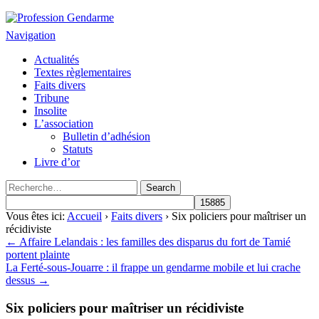
Profession Gendarme
Le journal des gendarmes
Navigation
Actualités
Textes règlementaires
Faits divers
Tribune
Insolite
L’association
Bulletin d’adhésion
Statuts
Livre d’or
Vous êtes ici:
Accueil
›
Faits divers
› Six policiers pour maîtriser un
récidiviste
← Affaire Lelandais : les familles des disparus du fort de Tamié
portent plainte
La Ferté-sous-Jouarre : il frappe un gendarme mobile et lui crache
dessus →
Six policiers pour maîtriser un récidiviste