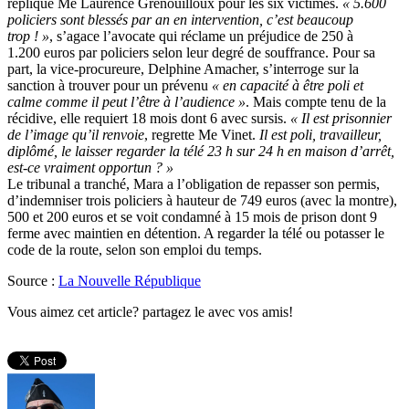
réplique Me Laurence Grenouilloux pour les six victimes.
« 5.600
policiers sont blessés par an en intervention, c’est beaucoup
trop ! »
, s’agace l’avocate qui réclame un préjudice de 250 à
1.200 euros par policiers selon leur degré de souffrance. Pour sa
part, la vice-procureure, Delphine Amacher, s’interroge sur la
sanction à trouver pour un prévenu
« en capacité à être poli et
calme comme il peut l’être à l’audience »
. Mais compte tenu de la
récidive, elle requiert 18 mois dont 6 avec sursis.
« Il est prisonnier
de l’image qu’il renvoie
, regrette Me Vinet.
Il est poli, travailleur,
diplômé, le laisser regarder la télé 23 h sur 24 h en maison d’arrêt,
est-ce vraiment opportun ? »
Le tribunal a tranché, Mara a l’obligation de repasser son permis,
d’indemniser trois policiers à hauteur de 749 euros (avec la montre),
500 et 200 euros et se voit condamné à 15 mois de prison dont 9
ferme avec maintien en détention. A regarder la télé ou potasser le
code de la route, selon son emploi du temps.
Source :
La Nouvelle République
Vous aimez cet article? partagez le avec vos amis!