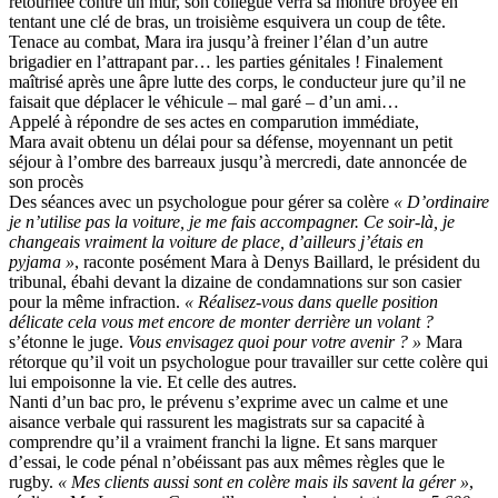
retournée contre un mur, son collègue verra sa montre broyée en
tentant une clé de bras, un troisième esquivera un coup de tête.
Tenace au combat, Mara ira jusqu’à freiner l’élan d’un autre
brigadier en l’attrapant par… les parties génitales ! Finalement
maîtrisé après une âpre lutte des corps, le conducteur jure qu’il ne
faisait que déplacer le véhicule – mal garé – d’un ami…
Appelé à répondre de ses actes en comparution immédiate,
Mara avait obtenu un délai pour sa défense, moyennant un petit
séjour à l’ombre des barreaux jusqu’à mercredi, date annoncée de
son procès
Des séances avec un psychologue pour gérer sa colère
« D’ordinaire
je n’utilise pas la voiture, je me fais accompagner. Ce soir-là, je
changeais vraiment la voiture de place, d’ailleurs j’étais en
pyjama »
, raconte posément Mara à Denys Baillard, le président du
tribunal, ébahi devant la dizaine de condamnations sur son casier
pour la même infraction.
« Réalisez-vous dans quelle position
délicate cela vous met encore de monter derrière un volant ?
s’étonne le juge.
Vous envisagez quoi pour votre avenir ? »
Mara
rétorque qu’il voit un psychologue pour travailler sur cette colère qui
lui empoisonne la vie. Et celle des autres.
Nanti d’un bac pro, le prévenu s’exprime avec un calme et une
aisance verbale qui rassurent les magistrats sur sa capacité à
comprendre qu’il a vraiment franchi la ligne. Et sans marquer
d’essai, le code pénal n’obéissant pas aux mêmes règles que le
rugby.
« Mes clients aussi sont en colère mais ils savent la gérer »
,