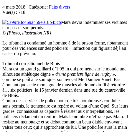
4 mars 2018 | Catégorie:
Faits divers
Vue(s) :
718
Mara devra indemniser ses victimes
et repasser son permis.
© (Photo, illustration NR)
Le tribunal a condamné un homme à de la prison ferme, notamment
pour des violences sur des policiers – infraction qui figurait déjà au
casier du prévenu.
Tribunal correctionnel de Blois
Mara est un grand gaillard d’1,95 m qui promène sur le monde une
silhouette athlétique digne
« d’une première ligne de rugby »
,
comme se plaît à le souligner son avocat Me Damien Vinet. Pas
étonnant que cette montagne de muscles ait donné du fil à retordre
à… six policiers, le 15 janvier dernier, dans une rue du centre-ville
de
Blois
.
Connu des services de police pour de très nombreuses conduites
sans permis, le trentenaire est repéré au volant d’une Opel. Sur leurs
gardes, connaissant sa capacité à résister aux interpellations, les
policiers réclament du renfort. Mais le nombre n’effraie pas Mara. Il
résiste au menottage et se débat comme un beau diable envoyant
valser tous ceux qui s’approchent de lui. Une policière aura la main