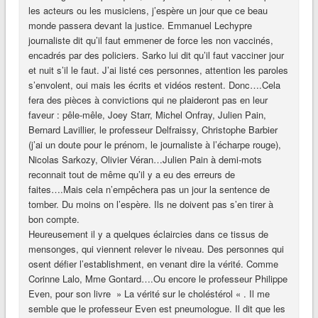
les acteurs ou les musiciens, j’espère un jour que ce beau
monde passera devant la justice. Emmanuel Lechypre
journaliste dit qu’il faut emmener de force les non vaccinés,
encadrés par des policiers. Sarko lui dit qu’il faut vacciner jour
et nuit s’il le faut. J’ai listé ces personnes, attention les paroles
s’envolent, oui mais les écrits et vidéos restent. Donc….Cela
fera des pièces à convictions qui ne plaideront pas en leur
faveur : pêle-mêle, Joey Starr, Michel Onfray, Julien Pain,
Bernard Lavillier, le professeur Delfraissy, Christophe Barbier
(j’ai un doute pour le prénom, le journaliste à l’écharpe rouge),
Nicolas Sarkozy, Olivier Véran…Julien Pain à demi-mots
reconnait tout de même qu’il y a eu des erreurs de
faites….Mais cela n’empêchera pas un jour la sentence de
tomber. Du moins on l’espère. Ils ne doivent pas s’en tirer à
bon compte.
Heureusement il y a quelques éclaircies dans ce tissus de
mensonges, qui viennent relever le niveau. Des personnes qui
osent défier l’establishment, en venant dire la vérité. Comme
Corinne Lalo, Mme Gontard….Ou encore le professeur Philippe
Even, pour son livre » La vérité sur le choléstérol « . Il me
semble que le professeur Even est pneumologue. Il dit que les