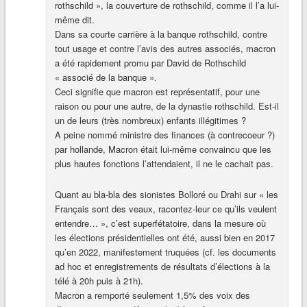
rothschild », la couverture de rothschild, comme il l’a lui-
même dit.
Dans sa courte carrière à la banque rothschild, contre
tout usage et contre l’avis des autres associés, macron
a été rapidement promu par David de Rothschild
« associé de la banque ».
Ceci signifie que macron est représentatif, pour une
raison ou pour une autre, de la dynastie rothschild. Est-il
un de leurs (très nombreux) enfants illégitimes ?
A peine nommé ministre des finances (à contrecoeur ?)
par hollande, Macron était lui-même convaincu que les
plus hautes fonctions l’attendaient, il ne le cachait pas.
Quant au bla-bla des sionistes Bolloré ou Drahi sur « les
Français sont des veaux, racontez-leur ce qu’ils veulent
entendre… », c’est superfétatoire, dans la mesure où
les élections présidentielles ont été, aussi bien en 2017
qu’en 2022, manifestement truquées (cf. les documents
ad hoc et enregistrements de résultats d’élections à la
télé à 20h puis à 21h).
Macron a remporté seulement 1,5% des voix des