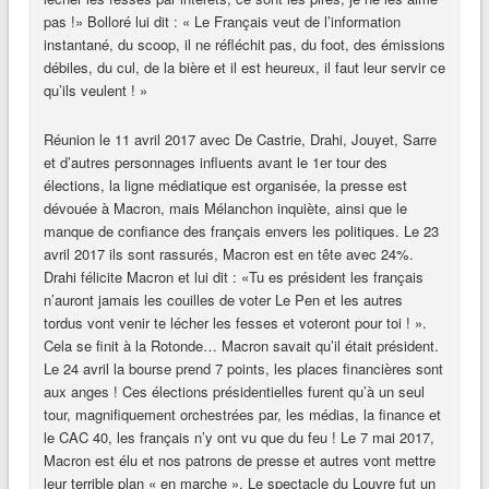
pas !» Bolloré lui dit : « Le Français veut de l’information
instantané, du scoop, il ne réfléchit pas, du foot, des émissions
débiles, du cul, de la bière et il est heureux, il faut leur servir ce
qu’ils veulent ! »
Réunion le 11 avril 2017 avec De Castrie, Drahi, Jouyet, Sarre
et d’autres personnages influents avant le 1er tour des
élections, la ligne médiatique est organisée, la presse est
dévouée à Macron, mais Mélanchon inquiète, ainsi que le
manque de confiance des français envers les politiques. Le 23
avril 2017 ils sont rassurés, Macron est en tête avec 24%.
Drahi félicite Macron et lui dit : «Tu es président les français
n’auront jamais les couilles de voter Le Pen et les autres
tordus vont venir te lécher les fesses et voteront pour toi ! ».
Cela se finit à la Rotonde… Macron savait qu’il était président.
Le 24 avril la bourse prend 7 points, les places financières sont
aux anges ! Ces élections présidentielles furent qu’à un seul
tour, magnifiquement orchestrées par, les médias, la finance et
le CAC 40, les français n’y ont vu que du feu ! Le 7 mai 2017,
Macron est élu et nos patrons de presse et autres vont mettre
leur terrible plan « en marche ». Le spectacle du Louvre fut un