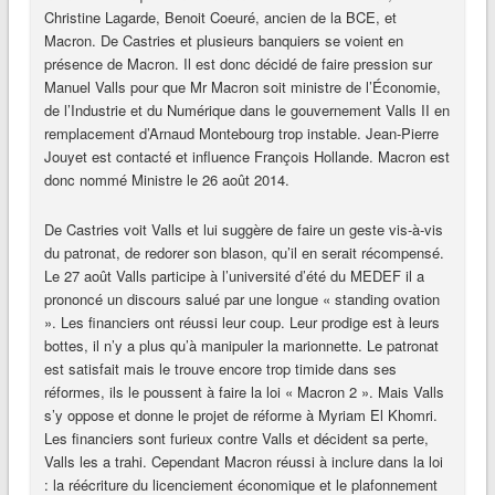
Christine Lagarde, Benoit Coeuré, ancien de la BCE, et
Macron. De Castries et plusieurs banquiers se voient en
présence de Macron. Il est donc décidé de faire pression sur
Manuel Valls pour que Mr Macron soit ministre de l’Économie,
de l’Industrie et du Numérique dans le gouvernement Valls II en
remplacement d’Arnaud Montebourg trop instable. Jean-Pierre
Jouyet est contacté et influence François Hollande. Macron est
donc nommé Ministre le 26 août 2014.
De Castries voit Valls et lui suggère de faire un geste vis-à-vis
du patronat, de redorer son blason, qu’il en serait récompensé.
Le 27 août Valls participe à l’université d’été du MEDEF il a
prononcé un discours salué par une longue « standing ovation
». Les financiers ont réussi leur coup. Leur prodige est à leurs
bottes, il n’y a plus qu’à manipuler la marionnette. Le patronat
est satisfait mais le trouve encore trop timide dans ses
réformes, ils le poussent à faire la loi « Macron 2 ». Mais Valls
s’y oppose et donne le projet de réforme à Myriam El Khomri.
Les financiers sont furieux contre Valls et décident sa perte,
Valls les a trahi. Cependant Macron réussi à inclure dans la loi
: la réécriture du licenciement économique et le plafonnement