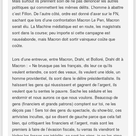
Mais surtout ils prennent soin de ne pas dénoncer les autres
politiques qui commettent les mêmes délits. L’homme à abattre
c’est Fillon. De l’autre côté, ordre est donné d’axer sur le FN,
sachant que lors d’une confrontation Macron Le Pen, Macron
serait élu. La Machine médiatique est en route, les magistrats
sont dans la course; peu importe si cette campagne est
nauséabonde, mais Macron doit sortir vainqueur coûte que
coûte.
Lors d’une entrevue, entre Macron, Drahi, et Bolloré, Drahi dit à
Macron : « Ne brusque pas les français, dis leur ce qu’ils
veulent entendre, ce sont des veaux, ils veulent une idole, un
homme providentiel, ils sont dans le délire présidentialiste. Ils
haïssent les gens qui réussissent et gagnent de l’argent, ils
veulent que tu sentes le pauvre. Sache les séduire et les
endormir et nous aurons ce que nous voulons. Beaucoup de
gens (financiers et grands patrons) comptent sur toi, ne les
déçois pas ! Sers toi des gens du spectacle, du show-biz, ces
arrivistes incultes, qui se disent de gauche parce que cela fait
bien, qui critiquent les financiers et l’argent, mais sont les
premiers à faire de l’évasion fiscale, tu verras ils viendront te
lécher les fesses par intérêts, ce sont les pires, je ne les aime