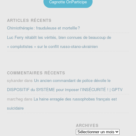
Cagnotte OnParticipe
ARTICLES RÉCENTS
Chimiothérapie : frauduleuse et mortellle ?
Luc Ferry rétablit les vérités, bien connues de beaucoup de
« complotistes » sur le conflit russo-otano-ukrainien
COMMENTAIRES RÉCENTS
sykander
dans
Un ancien commandant de police dévoile le
DISPOSITIF du SYSTÈME pour imposer l’INSÉCURITÉ ! | GPTV
marc'heg
dans
La haine enragée des russophobes français est
suicidaire
ARCHIVES
Archives