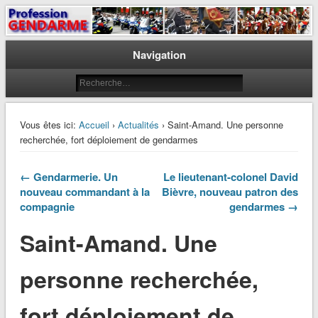
Le journal des gendarmes
Profession Gendarme
Navigation
Vous êtes ici:
Accueil
›
Actualités
› Saint-Amand. Une personne
recherchée, fort déploiement de gendarmes
← Gendarmerie. Un
Le lieutenant-colonel David
nouveau commandant à la
Bièvre, nouveau patron des
compagnie
gendarmes →
Saint-Amand. Une
personne recherchée,
fort déploiement de