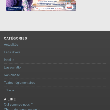
CATÉGORIES
Actualités
Faits divers
Insolite
L'association
Non classé
Textes règlementaires
Tribune
A LIRE
Qui sommes-nous ?
Charte de bonne conduite